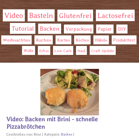
Video
Basteln
Glutenfrei
Lactosefrei
Tutorial
Backen
Verpackung
Papier
DIY
Weihnachten
Kuchen
Karten
Kochen
Häkeln
Produkttest
Wolle
Eifrei
Low Carb
Haul
Craft Update
Video: Backen mit Brini - schnelle
Pizzabrötchen
Geschrieben von:
Brini
Kategorie:
Backen