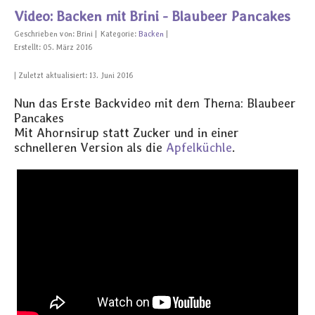
Video: Backen mit Brini - Blaubeer Pancakes
Geschrieben von:
Brini
Kategorie:
Backen
Erstellt: 05. März 2016
Zuletzt aktualisiert: 13. Juni 2016
Nun das Erste Backvideo mit dem Thema: Blaubeer
Pancakes
Mit Ahornsirup statt Zucker und in einer
schnelleren Version als die
Apfelküchle
.