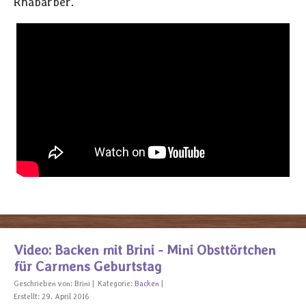
Rhabarber.
Video: Backen mit Brini - Mini Obsttörtchen
für Carmens Geburtstag
Geschrieben von:
Brini
Kategorie:
Backen
Erstellt: 29. April 2016