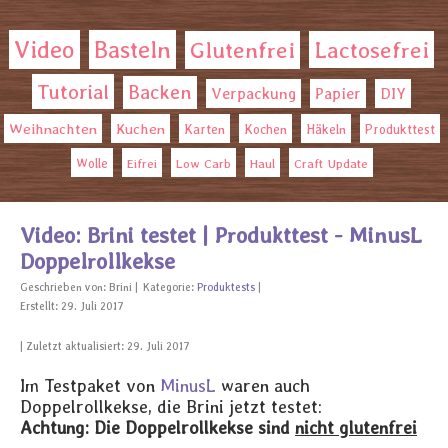
Video
Basteln
Glutenfrei
Lactosefrei
Tutorial
Backen
Verpackung
Papier
DIY
Weihnachten
Kuchen
Karten
Kochen
Häkeln
Produkttest
Wolle
Eifrei
Low Carb
Haul
Craft Update
Video: Brini testet | Produkttest - MinusL
Doppelrollkekse
Geschrieben von:
Brini
Kategorie:
Produktests
Erstellt: 29. Juli 2017
Zuletzt aktualisiert: 29. Juli 2017
Im Testpaket von
MinusL
waren auch
Doppelrollkekse, die Brini jetzt testet:
Achtung: Die Doppelrollkekse sind
nicht glutenfrei