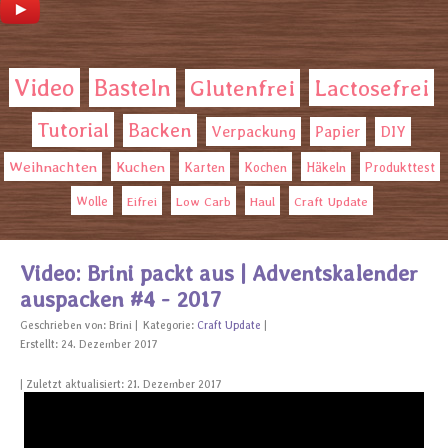
Video
Basteln
Glutenfrei
Lactosefrei
Tutorial
Backen
Verpackung
Papier
DIY
Weihnachten
Kuchen
Karten
Kochen
Häkeln
Produkttest
Wolle
Eifrei
Low Carb
Haul
Craft Update
Video: Brini packt aus | Adventskalender
auspacken #4 - 2017
Geschrieben von:
Brini
Kategorie:
Craft Update
Erstellt: 24. Dezember 2017
Zuletzt aktualisiert: 21. Dezember 2017